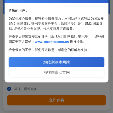
GFA SM2国密
DV型 SSL证书
尊敬的用户：
为聚焦核心服务、提升专业服务能力，本网站已正式升级为国富安
1,199
单域名
元/年
SM2 国密 SSL 证书专属服务平台，后续将专注提供 SM2 国密 S
SL 证书相关业务办理、技术支持及咨询服务。
2,999
通配符
元/年
若您需办理国富安其他业务（非 SM2 国密 SSL 证书类），请登录
国富安官方网站：
www.cacenter.com.cn
进行操作。
个人网站/小微企业首选，快速签发
给您带来的不便，我们深表歉意，感谢您的理解与支持！
国密SM2算法
支持主流国密浏览器
继续浏览本网站
支持国内OCSP服务
前往国富安官网
基于国家根签发，国产自主品牌
等保、密评必备
立即购买